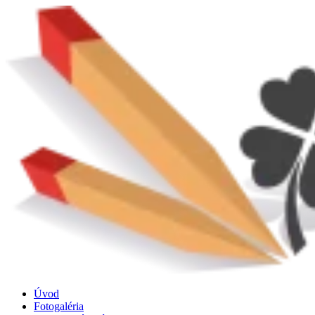
Preskočiť
na
obsah
Úvod
Fotogaléria