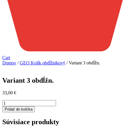
Cart
Domov
/
GEO Kolík obdĺžnikový
/ Variant 3 obdĺžn.
Variant 3 obdĺžn.
33,00
€
množstvo
Variant
Pridať do košíka
3
obdĺžn.
Súvisiace produkty