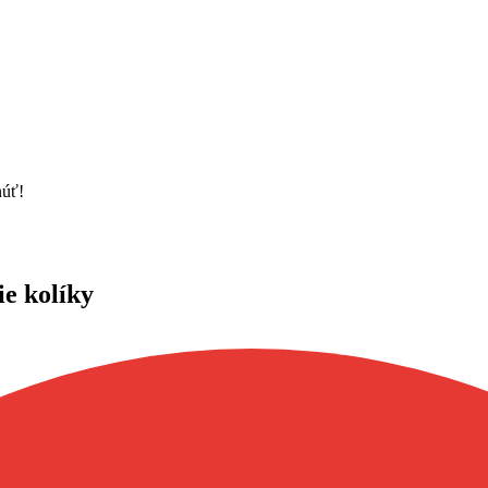
núť!
ie kolíky