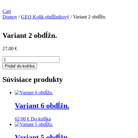
Cart
Domov
/
GEO Kolík obdĺžnikový
/ Variant 2 obdĺžn.
Variant 2 obdĺžn.
27,00
€
množstvo
Variant
Pridať do košíka
2
obdĺžn.
Súvisiace produkty
Variant 6 obdĺžn.
62,00
€
Do košíka
Variant 5 obdĺžn.